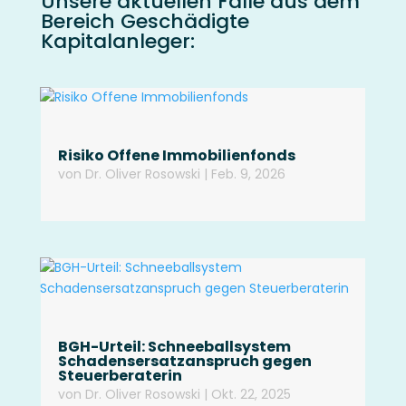
Unsere aktuellen Fälle aus dem
Bereich Geschädigte
Kapitalanleger:
Risiko Offene Immobilienfonds
von
Dr. Oliver Rosowski
|
Feb. 9, 2026
BGH-Urteil: Schneeballsystem
Schadensersatzanspruch gegen
Steuerberaterin
von
Dr. Oliver Rosowski
|
Okt. 22, 2025