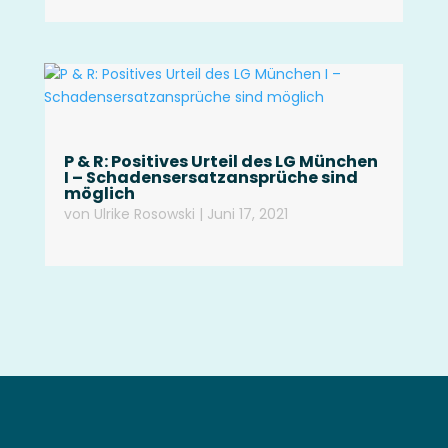
P & R: Positives Urteil des LG München
I – Schadens­ersatz­ansprüche sind
möglich
von
Ulrike Rosowski
|
Juni 17, 2021