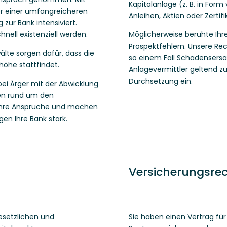
Kapitalanlage (z. B. in For
er einer umfangreicheren
Anleihen, Aktien oder Zertifi
zur Bank intensiviert.
nell existenziell werden.
Möglicherweise beruhte Ihr
Prospektfehlern. Unsere Rec
älte sorgen dafür, dass die
so einem Fall Schadensersa
öhe stattfindet.
Anlagevermittler geltend z
Durchsetzung ein.
bei Ärger mit der Abwicklung
ten rund um den
r Ihre Ansprüche und machen
gen Ihre Bank stark.
Versicherungsre
gesetzlichen und
Sie haben einen Vertrag für