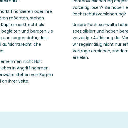
italmarkt.
Rentenversicherung abgesc
vorzeitig lösen? Sie haben 
arkt finanzieren oder Ihre
Rechtschutzversicherung?
ieren möchten, stehen
 Kapitalmarktrecht als
Unsere Rechtsanwälte habe
r begleiten und beraten Sie
spezialisiert und haben bere
 und sorgen dafür, dass
vorzeitige Auflösung der V
d aufsichtsrechtliche
wir regelmäßig nicht nur er
en.
Verträge erreichen, sonder
erzielen.
nternehmen nicht Halt
triebes in Angriff nehmen
 Anwälte stehen von Beginn
an Ihrer Seite.