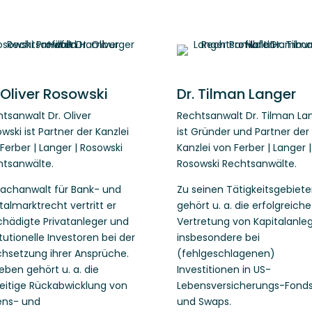
 Oliver Rosowski
Dr. Tilman Langer
tsanwalt Dr. Oliver
Rechtsanwalt Dr. Tilman La
wski ist Partner der Kanzlei
ist Gründer und Partner der
Ferber | Langer | Rosowski
Kanzlei von Ferber | Langer |
htsanwälte.
Rosowski Rechtsanwälte.
Fachanwalt für Bank- und
Zu seinen Tätigkeitsgebiet
talmarktrecht vertritt er
gehört u. a. die erfolgreiche
hädigte Privatanleger und
Vertretung von Kapitalanle
itutionelle Investoren bei der
insbesondere bei
hsetzung ihrer Ansprüche.
(fehlgeschlagenen)
ben gehört u. a. die
Investitionen in US-
eitige Rückabwicklung von
Lebensversicherungs-Fond
ens- und
und Swaps.