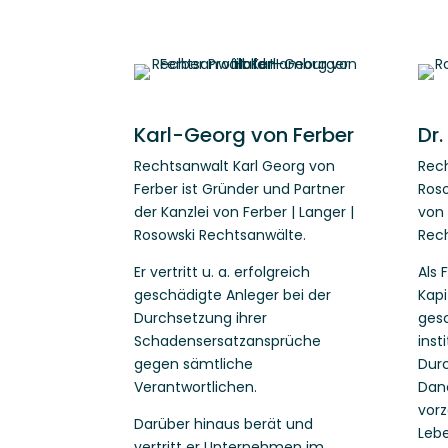
Karl-Georg von Ferber
Dr.
Rechtsanwalt Karl Georg von
Rech
Ferber ist Gründer und Partner
Roso
der Kanzlei von Ferber | Langer |
von 
Rosowski Rechtsanwälte.
Rec
Er vertritt u. a. erfolgreich
Als 
geschädigte Anleger bei der
Kapi
Durchsetzung ihrer
gesc
Schadensersatzansprüche
inst
gegen sämtliche
Durc
Verantwortlichen.
Dane
vorz
Darüber hinaus berät und
Leb
vertritt er Unternehmen im