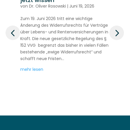
von
Dr. Oliver Rosowski
|
Juni 19, 2026
v
Zum 19. Juni 2026 tritt eine wichtige
Di
Änderung des Widerrufsrechts für Verträge
de
über Lebens- und Rentenversicherungen in
5.
t
Kraft. Die neue gesetzliche Regelung des §
Ve
152 VVG begrenzt das bisher in vielen Fällen
si
t
bestehende „ewige Widerrufsrecht“ und
au
schafft neue Fristen...
un
h
mehr lesen
me
.