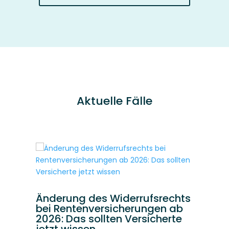
Aktuelle Fälle
Änderung des Widerrufsrechts
A
bei Rentenversicherungen ab
B
r
2026: Das sollten Versicherte
S
ch
jetzt wissen
u