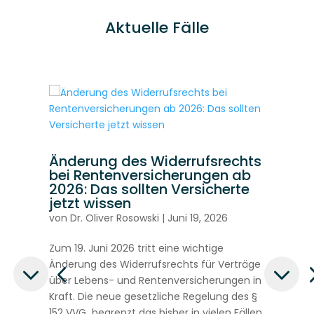
Aktuelle Fälle
ds
Änderung des Widerrufsrechts
A
bei Rentenversicherungen ab
B
rt
2026: Das sollten Versicherte
S
jetzt wissen
u
von
Dr. Oliver Rosowski
|
Juni 19, 2026
v
r
Zum 19. Juni 2026 tritt eine wichtige
Di
Änderung des Widerrufsrechts für Verträge
de
über Lebens- und Rentenversicherungen in
5.
Kraft. Die neue gesetzliche Regelung des §
Ve
152 VVG begrenzt das bisher in vielen Fällen
si