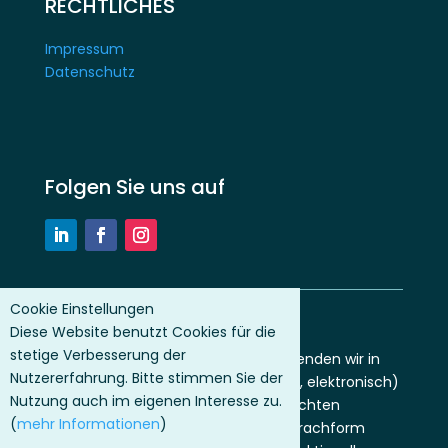
RECHTLICHES
Impressum
Datenschutz
Folgen Sie uns auf
Cookie Einstellungen
HINWEIS
Diese Website benutzt Cookies für die
stetige Verbesserung der
Der besseren Lesbarkeit halber verwenden wir in
Nutzererfahrung. Bitte stimmen Sie der
unserer Außenkommunikation (Print, elektronisch)
Nutzung auch im eigenen Interesse zu.
das Generische Maskulinum. Wir möchten
(
mehr Informationen
)
betonen, dass wir diese verkürzte Sprachform