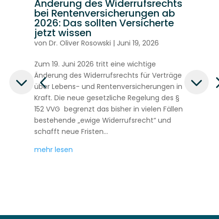
Änderung des Widerrufsrechts
A
bei Rentenversicherungen ab
B
rt
2026: Das sollten Versicherte
S
jetzt wissen
u
von
Dr. Oliver Rosowski
|
Juni 19, 2026
v
r
Zum 19. Juni 2026 tritt eine wichtige
Di
Änderung des Widerrufsrechts für Verträge
de
über Lebens- und Rentenversicherungen in
5.
Kraft. Die neue gesetzliche Regelung des §
Ve
152 VVG begrenzt das bisher in vielen Fällen
si
bestehende „ewige Widerrufsrecht“ und
au
schafft neue Fristen...
un
mehr lesen
me